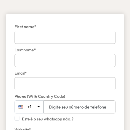
First name*
Last name*
Email*
Phone
(With Country Code)
+1
Este é o seu whatsapp não.?
Website*