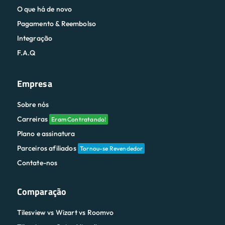
F.A.Q
Empresa
Sobre nós
Carreiras
Eram Contratando!
Plano e assinatura
Parceiros afiliados
Tornou-se Revendedor
Contate-nos
Comparação
Tilesview vs Wizart vs Roomvo
Tilesview vs Outro Visualizar
Tilesview vs Roomvo