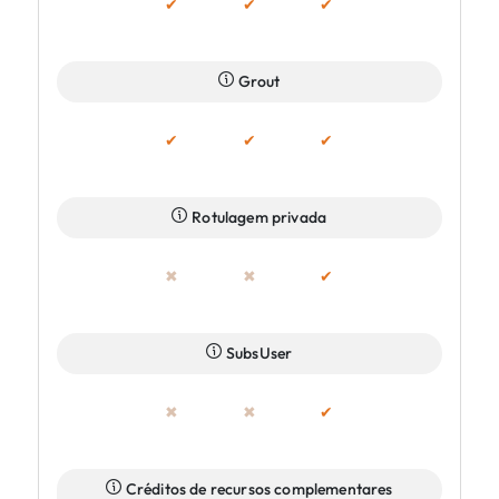
✔
✔
✔
Grout
✔
✔
✔
Rotulagem privada
✖
✖
✔
SubsUser
✖
✖
✔
Créditos de recursos complementares