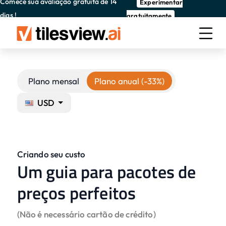
Comece sua avaliação gratuita de 14
Experimentar
dias !
gratuitamente
Plano mensal
Plano anual (-33%)
USD
Criando seu custo
Um guia para pacotes de
preços perfeitos
(Não é necessário cartão de crédito)